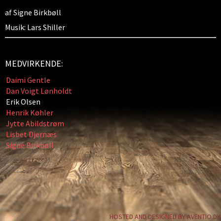
af Signe Birkbøll
Musik: Lars Shiller
MEDVIRKENDE:
Daimi Gentle
Dan Voigt Lønholdt
Erik Olsen
Henrik Køhler
Jytte Abildstrøm
Lisbet Djernæs
Signe Birkbøll
HOSTED AND DESIGNED BY AVENTIO.DK