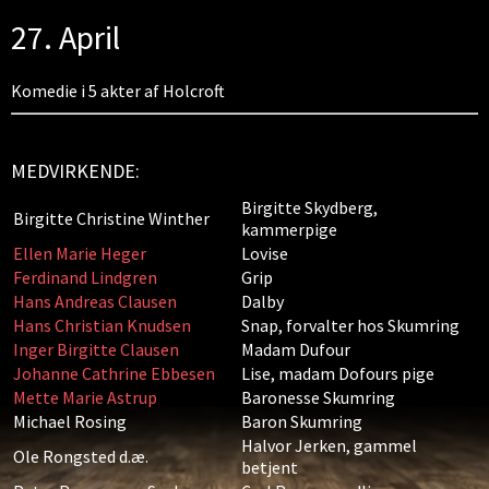
27. April
Komedie i 5 akter af Holcroft
MEDVIRKENDE:
Birgitte Skydberg,
Birgitte Christine Winther
kammerpige
Ellen Marie Heger
Lovise
Ferdinand Lindgren
Grip
Hans Andreas Clausen
Dalby
Hans Christian Knudsen
Snap, forvalter hos Skumring
Inger Birgitte Clausen
Madam Dufour
Johanne Cathrine Ebbesen
Lise, madam Dofours pige
Mette Marie Astrup
Baronesse Skumring
Michael Rosing
Baron Skumring
Halvor Jerken, gammel
Ole Rongsted d.æ.
betjent