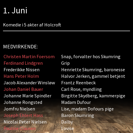
1. Juni
Komedie i 5 akter af Holcroft
MEDVIRKENDE:
Christen Martin Foersom
Snap, forvalter hos Skumring
Ferdinand Lindgren
Grip
Frederikke Nissen
Henriette Skumring, baronesse
Hans Peter Holm
Halvor Jerken, gammel betjent
Jacob Alexander Winsløw
Frantz Reenbeck
Johan Daniel Bauer
Carl Rose, myndling
Johanne Marie Spindler
Birgitte Skydberg, kammerpige
Johanne Rongsted
Madam Dufour
Jomfru Nielsen
Lise, madam Dofours pige
Joseph Ehlert Hass
Baron Skumring
Nicolai Peter Nielsen
Dalby
Pauline Clausen
Lovise