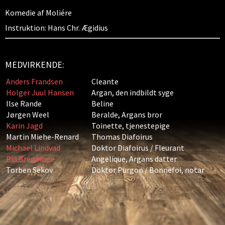
Komedie af Moliére
Instruktion: Hans Chr. Ægidius
MEDVIRKENDE:
Anders Frandsen
Cleante
Holger Juul Hansen
Argan, den indbildt syge
Ilse Rande
Beline
Jørgen Weel
Beralde, Argans bror
Karin Jagd
Toinette, tjenestepige
Martin Miehe-Renard
Thomas Diafoirus
Michael Lindvad
Doktor Diafoirus / Fleurant
Pia Bregninge
Angelique, Argans datter
Torben Sekov
Doktor Purgon / Bonnefoi, notar