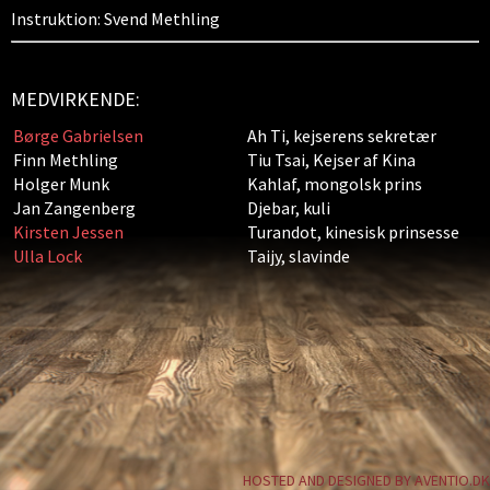
Instruktion: Svend Methling
MEDVIRKENDE:
Børge Gabrielsen
Ah Ti, kejserens sekretær
Finn Methling
Tiu Tsai, Kejser af Kina
Holger Munk
Kahlaf, mongolsk prins
Jan Zangenberg
Djebar, kuli
Kirsten Jessen
Turandot, kinesisk prinsesse
Ulla Lock
Taijy, slavinde
HOSTED AND DESIGNED BY AVENTIO.DK