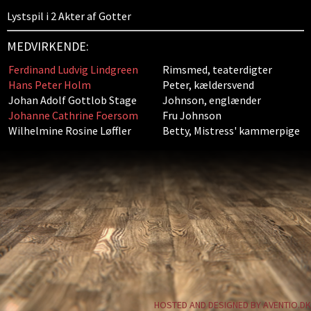
Lystspil i 2 Akter af Gotter
MEDVIRKENDE:
Ferdinand Ludvig Lindgreen
Rimsmed, teaterdigter
Hans Peter Holm
Peter, kældersvend
Johan Adolf Gottlob Stage
Johnson, englænder
Johanne Cathrine Foersom
Fru Johnson
Wilhelmine Rosine Løffler
Betty, Mistress' kammerpige
HOSTED AND DESIGNED BY AVENTIO.DK