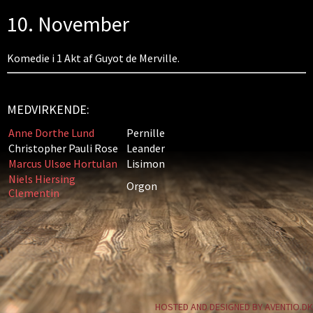
10. November
Komedie i 1 Akt af Guyot de Merville.
MEDVIRKENDE:
Anne Dorthe Lund
Pernille
Christopher Pauli Rose
Leander
Marcus Ulsøe Hortulan
Lisimon
Niels Hiersing
Orgon
Clementin
HOSTED AND DESIGNED BY AVENTIO.DK