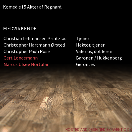
Komedie i 5 Akter af Regnard.
MEDVIRKENDE:
Christian Lehmansen Printzlau
Tjener
Christopher Hartmann Ørsted
Hektor, tjener
Christopher Pauli Rose
Valerius, dobleren
Gert Londemann
Baronen / Hukkenborg
Marcus Ulsøe Hortulan
Gerontes
HOSTED AND DESIGNED BY AVENTIO.DK