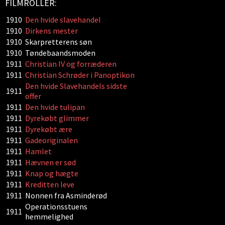
FILMROLLER:
1910
Den hvide slavehandel
1910
Dirkens mester
1910
Skarpretterens søn
1910
Tøndebaandsmoden
1911
Christian IV og forræderen
1911
Christian Schrøder i Panoptikon
Den hvide Slavehandels sidste
1911
offer
1911
Den hvide tulipan
1911
Dyrekøbt glimmer
1911
Dyrekøbt ære
1911
Gadeoriginalen
1911
Hamlet
1911
Hævnen er sød
1911
Knap og hægte
1911
Kreditten leve
1911
Nonnen fra Asminderød
Operationsstuens
1911
hemmelighed