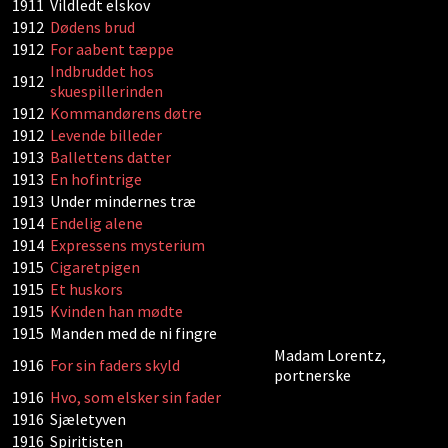
1911
Vildledt elskov
1912
Dødens brud
1912
For aabent tæppe
Indbruddet hos
1912
skuespillerinden
1912
Kommandørens døtre
1912
Levende billeder
1913
Ballettens datter
1913
En hofintrige
1913
Under mindernes træ
1914
Endelig alene
1914
Expressens mysterium
1915
Cigaretpigen
1915
Et huskors
1915
Kvinden han mødte
1915
Manden med de ni fingre
Madam Lorentz,
1916
For sin faders skyld
portnerske
1916
Hvo, som elsker sin fader
1916
Sjæletyven
1916
Spiritisten