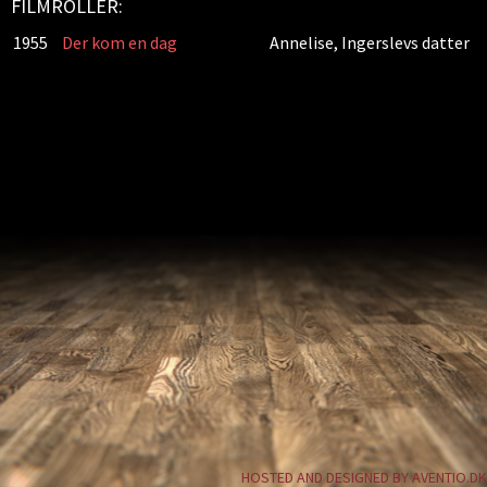
FILMROLLER:
1955
Der kom en dag
Annelise, Ingerslevs datter
HOSTED AND DESIGNED BY AVENTIO.DK