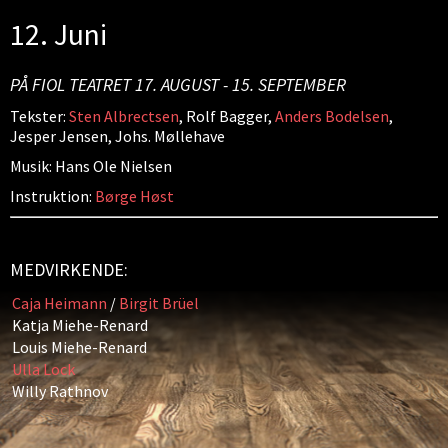
12. Juni
PÅ FIOL TEATRET 17. AUGUST - 15. SEPTEMBER
Tekster:
Sten Albrectsen
, Rolf Bagger,
Anders Bodelsen
,
Jesper Jensen, Johs. Møllehave
Musik: Hans Ole Nielsen
Instruktion:
Børge Høst
MEDVIRKENDE:
Caja Heimann
/
Birgit Brüel
Katja Miehe-Renard
Louis Miehe-Renard
Ulla Lock
Willy Rathnov