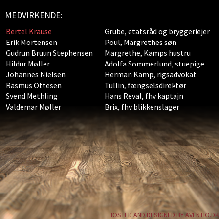
MEDVIRKENDE:
Bertel Krause
Grube, etatsråd og bryggeriejer
Erik Mortensen
Poul, Margrethes søn
Gudrun Bruun Stephensen
Margrethe, Kamps hustru
Hildur Møller
Adolfa Sommerlund, stuepige
Johannes Nielsen
Herman Kamp, rigsadvokat
Rasmus Ottesen
Tullin, fængselsdirektør
Svend Methling
Hans Reval, fhv kaptajn
Valdemar Møller
Brix, fhv blikkenslager
HOSTED AND DESIGNED BY AVENTIO.DK