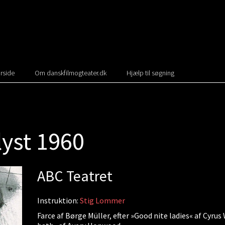
rside
Om danskfilmogteater.dk
Hjælp til søgning
 lyst 1960
ABC Teatret
Instruktion:
Stig Lommer
Farce af Børge Müller, efter »Good nite ladies« af Cyrus