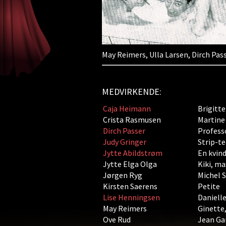
May Reimers, Ulla Larsen, Dirch Pas
MEDVIRKENDE:
Caja Heimann
Brigitt
Crista Rasmusen
Martine
Dirch Passer
Profess
Judy Gringer
Strip-t
Jytte Abildstrøm
En kvind
Jytte Elga Olga
Kiki, m
Jørgen Ryg
Michel S
Kirsten Saerens
Petite
Lise Henningsen
Daniell
May Reimers
Ginette
Ove Rud
Jean G