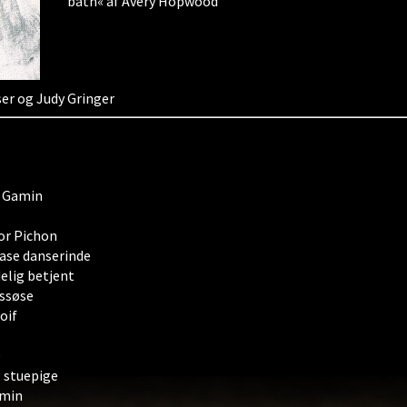
bath« af Avery Hopwood
ser og Judy Gringer
e Gamin
or Pichon
ease danserinde
elig betjent
assøse
oif
e
, stuepige
amin