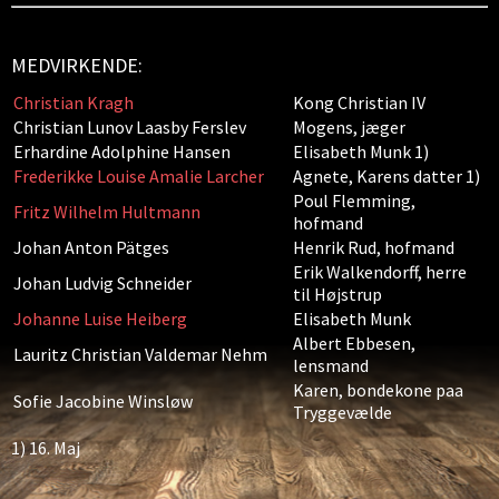
MEDVIRKENDE:
Christian Kragh
Kong Christian IV
Christian Lunov Laasby Ferslev
Mogens, jæger
Erhardine Adolphine Hansen
Elisabeth Munk 1)
Frederikke Louise Amalie Larcher
Agnete, Karens datter 1)
Poul Flemming,
Fritz Wilhelm Hultmann
hofmand
Johan Anton Pätges
Henrik Rud, hofmand
Erik Walkendorff, herre
Johan Ludvig Schneider
til Højstrup
Johanne Luise Heiberg
Elisabeth Munk
Albert Ebbesen,
Lauritz Christian Valdemar Nehm
lensmand
Karen, bondekone paa
Sofie Jacobine Winsløw
Tryggevælde
1) 16. Maj