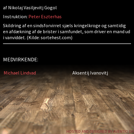
af Nikolaj Vasiljevitj Gogol
Instruktion:
Peter Eszterhas
Skildring af en sindsforvirret sjæls kringelkroge og samtidig
en afdækning af de brister i samfundet, som driver en mand ud
i vanviddet. (Kilde: sortehest.com)
MEDVIRKENDE:
Michael Lindvad
Aksentij Ivanovitj
HOSTED AND DESIGNED BY AVENTIO.DK