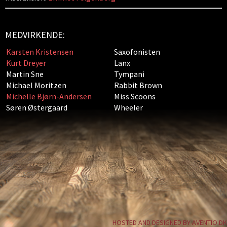
MEDVIRKENDE:
Karsten Kristensen
Saxofonisten
Kurt Dreyer
Lanx
Martin Sne
Tympani
Michael Moritzen
Rabbit Brown
Michelle Bjørn-Andersen
Miss Scoons
Søren Østergaard
Wheeler
HOSTED AND DESIGNED BY AVENTIO.DK