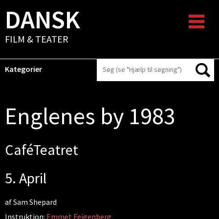
DANSK
FILM & TEATER
Kategorier
Englenes by 1983
CaféTeatret
5. April
af Sam Shepard
Instruktion:
Emmet Feigenberg