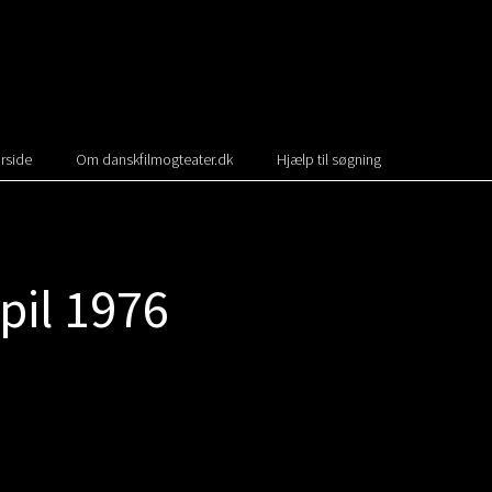
rside
Om danskfilmogteater.dk
Hjælp til søgning
il 1976