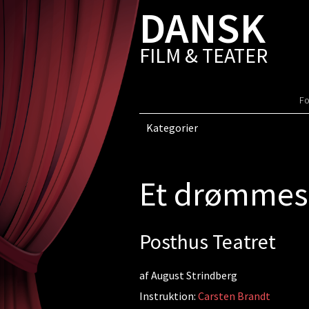
DANSK
FILM & TEATER
Fo
Kategorier
Et drømmesp
Posthus Teatret
af August Strindberg
Instruktion:
Carsten Brandt