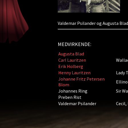
Valdemar Psilander og Augusta Bla
MEDVIRKENDE:
Augusta Blad
Carl Lauritzen
Wallac
Erik Holberg
Henny Lauritzen
Lady T
Johanne Fritz Petersen
Ellino
Blom
Johannes Ring
Sir Wa
Preben Rist
Valdemar Psilander
Cecil,