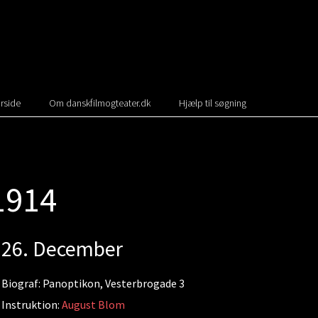
rside
Om danskfilmogteater.dk
Hjælp til søgning
1914
26. December
Biograf: Panoptikon, Vesterbrogade 3
Instruktion:
August Blom