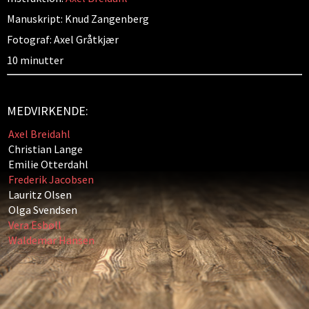
Manuskript: Knud Zangenberg
Fotograf: Axel Gråtkjær
10 minutter
MEDVIRKENDE:
Axel Breidahl
Christian Lange
Emilie Otterdahl
Frederik Jacobsen
Lauritz Olsen
Olga Svendsen
Vera Esbøll
Waldemar Hansen