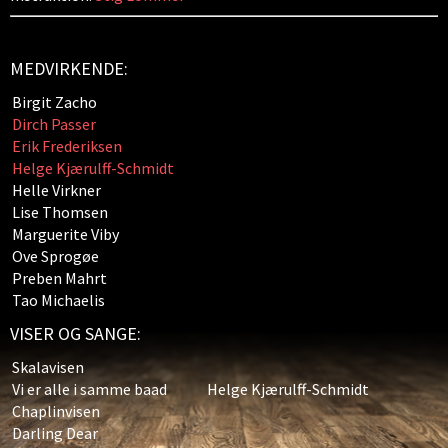
MEDVIRKENDE:
Birgit Zacho
Dirch Passer
Erik Frederiksen
Helge Kjærulff-Schmidt
Helle Virkner
Lise Thomsen
Marguerite Viby
Ove Sprogøe
Preben Mahrt
Tao Michaelis
VISER OG SANGE:
Skalavisen
Vi er alle i samme baad
Helge Kjærulff-Schmidt
Chaplinvisen
Darling Dear