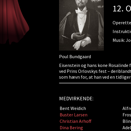
12. 
Operette 
Instrukt
Musik: J
Poul Bundgaard
Eisenstein og hans kone Rosalinde 
ved Prins Orlovskys fest – deriblandt
som hævn for, at han ved en tidlige
MEDVIRKENDE:
Bent Weidich
Alfr
Buster Larsen
Fros
Christian Arhoff
Blin
Dina Bering
Adel