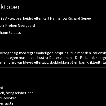
Oktober
i 3 Akter, bearbejdet efter Karl Haffner og Richard Genée
ion: Preben Neergaard
ohann Strauss
forsøger sig med ægteskabelige sidespring, hun med den italiens
 hans egen maskerede hustru. Det er vennen – Dr. Falke – der sørger
re lejlighed var blevet efterladt, døddrukken på en bænk, iklædt 
ed
ch, fængselsbetjent
d, advokat
es søster