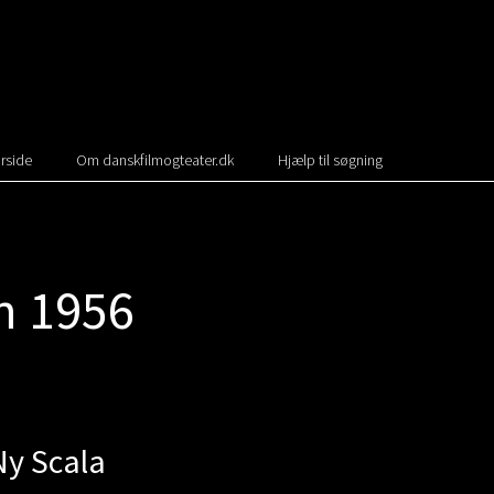
rside
Om danskfilmogteater.dk
Hjælp til søgning
n 1956
Ny Scala