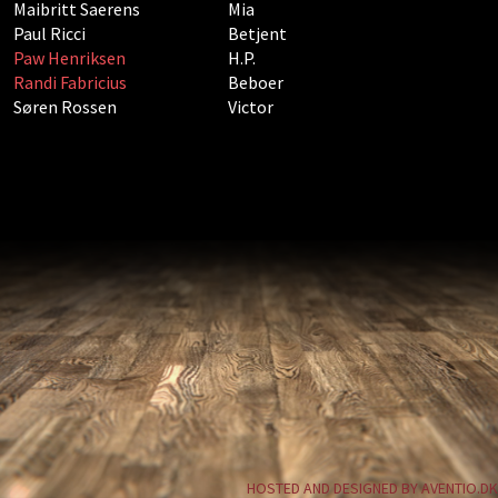
Maibritt Saerens
Mia
Paul Ricci
Betjent
Paw Henriksen
H.P.
Randi Fabricius
Beboer
Søren Rossen
Victor
HOSTED AND DESIGNED BY AVENTIO.DK