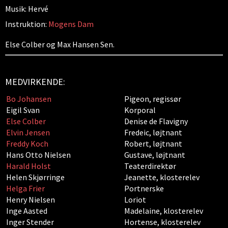
Musik: Hervé
Instruktion:
Mogens Dam
Else Colber og Max Hansen Sen.
MEDVIRKENDE:
Bo Johansen
Pigeon, regissør
Eigil Svan
Korporal
Else Colber
Denise de Flavigny
Elvin Jensen
Fredeic, løjtnant
Freddy Koch
Robert, løjtnant
Hans Otto Nielsen
Gustave, løjtnant
Harald Holst
Teaterdirektør
Helen Skjørringe
Jeanette, klosterelev
Helga Frier
Portnerske
Henry Nielsen
Loriot
Inge Aasted
Madelaine, klosterelev
Inger Stender
Hortense, klosterelev