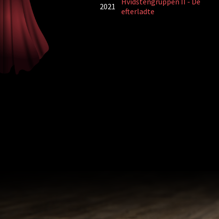
Hvidstengruppen II - De
2021
efterladte