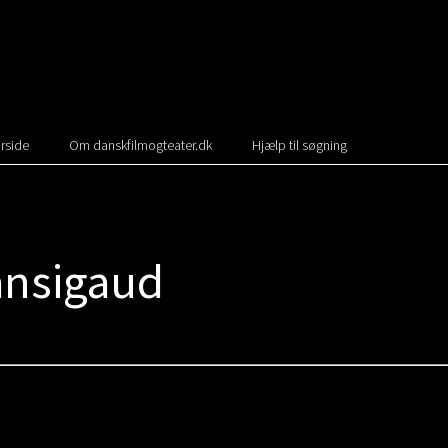
rside
Om danskfilmogteater.dk
Hjælp til søgning
ansigaud