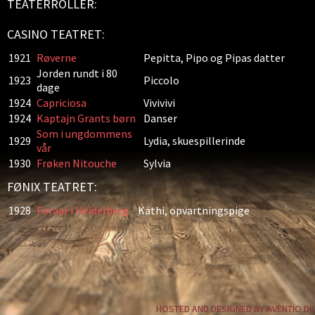
TEATERROLLER:
CASINO TEATRET:
1921
Røverne
Pepitta, Pipo og Pipas datter
Jorden rundt i 80
1923
Piccolo
dage
1924
Capriciosa
Vivivivi
1924
Kaptajn Grants børn
Danser
Som i ungdommens
1929
Lydia, skuespillerinde
vår
1930
Frøken Nitouche
Sylvia
FØNIX TEATRET:
1928
Foraar i Heidelberg
Käthi, opvartningspige
HOSTED AND DESIGNED BY AVENTIO.DK