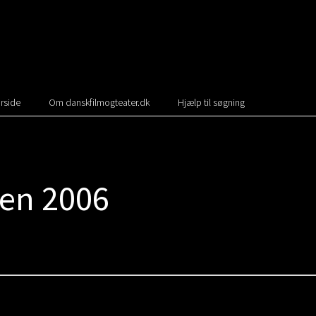
rside
Om danskfilmogteater.dk
Hjælp til søgning
yen 2006