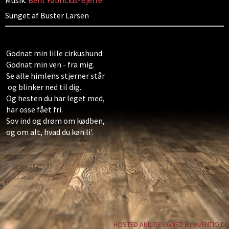
Musik:
Bent Fabricius-Bjerre
Sunget af Buster Larsen
Godnat min lille cirkushund.
Godnat min ven - fra mig.
Se alle himlens stjerner står
og blinker ned til dig.
Og hesten du har leget med,
har osse fået fri.
Sov ind og drøm om kødben,
og om alt, hvad du kan li'.
HOSTED AND DESIGNED BY AVENTIO.DK