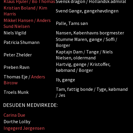
Klaus Hjuler / Bo Thomas
Svensk dragon / Hollandsk admiral
Kristian Boland / Kim
Svend Gønge, gøngehøvdingen
Harris
Mikkel Hansen / Anders
Palle, Tams søn
Sund Nielsen
Niels Vigild
Nansen, Københavns borgmester
Stumme Maren, gønge / Soffi /
Patricia Shumann
Borger
Kaptajn Dam / Tange / Niels
Peter Zhelder
Nielsen, oldermand
Hartvig, gønge / Kristoffer,
Preben Ravn
købmand / Borger
Thomas Eje /
Anders
Ib, gønge
Bircow
Tam, fattig bonde / Tyge, købmand
Troels Munk
/ Jes
DESUDEN MEDVIRKEDE:
Carina Due
Dorthe Lolby
Ingegerd Jørgensen