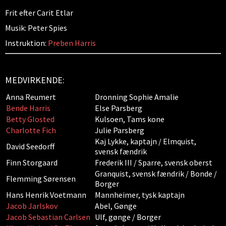
Frit efter Carit Etlar
Musik: Peter Spies
Instruktion:
Preben Harris
MEDVIRKENDE:
Anna Reumert
Dronning Sophie Amalie
Bende Harris
Else Parsberg
Betty Glosted
Kulsoen, Tams kone
Charlotte Fich
Julie Parsberg
Kaj Lykke, kaptajn / Elmquist,
David Seedorff
svensk fændrik
Finn Storgaard
Frederik III / Sparre, svensk oberst
Granquist, svensk fændrik / Bonde /
Flemming Sørensen
Borger
Hans Henrik Voetmann
Mannheimer, tysk kaptajn
Jacob Jarlskov
Abel, Gønge
Jacob Sebastian Carlsen
Ulf, gønge / Borger