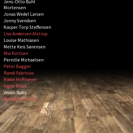
Jens-Otto Buhl
Mortensen
Jonas Wedel Larsen
Jonny Svendsen
Kasper Torp Steffensen
Lise Andersen Alstrup
Louise Mathiasen
Mette Keis Sørensen
Mia Kortsen
Pernille Michaelsen
Peter Bagger
Randi Fabricius
Rikke Hoffmeyer
Signe Brink
Vivian Ruby
Øjvind B.F. Holm