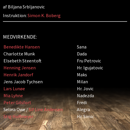
af Biljana Srbljanovic
Instruktion:
Simon K. Boberg
MEDVIRKENDE:
Benedikte Hansen
Sana
Charlotte Munk
Dada
Elsebeth Steentoft
Fru Petrovic
Henning Jensen
Hr. Igujatovic
Henrik Jandorf
Maks
Jens Jacob Tychsen
Milan
Lars Lunøe
Hr. Jovic
Mia Lyhne
Nadezda
Peter Gilsfort
Fredi
Selina Owe /
Sif Line Andersen
Alegra
Stig Hoffmeyer
Hr. Simic