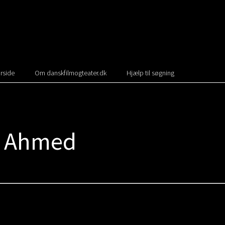
rside
Om danskfilmogteater.dk
Hjælp til søgning
n Ahmed