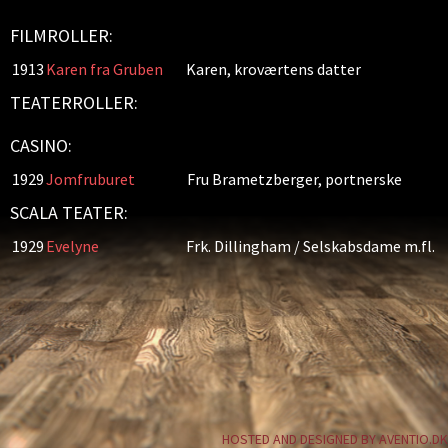
FILMROLLER:
1913
Karen fra Gruben
Karen, kroværtens datter
TEATERROLLER:
CASINO:
1929
Jomfruburet
Fru Brametzberger, portnerske
SCALA TEATER:
1929
Evelyne
Frk. Dillingham / Selskabsdame m.fl.
HOSTED AND DESIGNED BY AVENTIO.DK