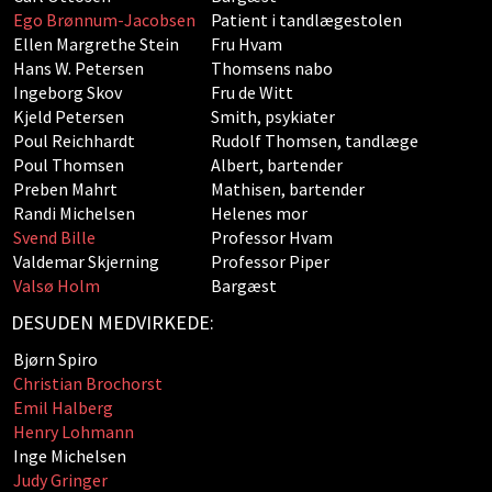
Ego Brønnum-Jacobsen
Patient i tandlægestolen
Ellen Margrethe Stein
Fru Hvam
Hans W. Petersen
Thomsens nabo
Ingeborg Skov
Fru de Witt
Kjeld Petersen
Smith, psykiater
Poul Reichhardt
Rudolf Thomsen, tandlæge
Poul Thomsen
Albert, bartender
Preben Mahrt
Mathisen, bartender
Randi Michelsen
Helenes mor
Svend Bille
Professor Hvam
Valdemar Skjerning
Professor Piper
Valsø Holm
Bargæst
DESUDEN MEDVIRKEDE:
Bjørn Spiro
Christian Brochorst
Emil Halberg
Henry Lohmann
Inge Michelsen
Judy Gringer