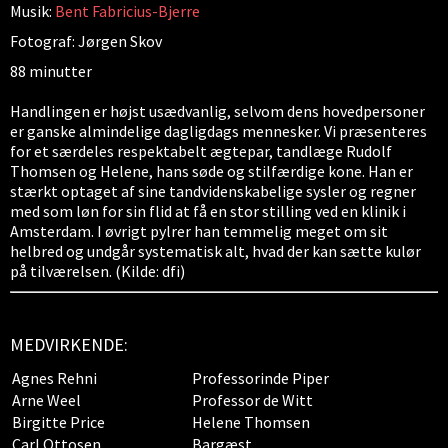
Musik:
Bent Fabricius-Bjerre
Fotograf: Jørgen Skov
88 minutter
Handlingen er højst usædvanlig, selvom dens hovedpersoner
er ganske almindelige dagligdags mennesker. Vi præsenteres
for et særdeles respektabelt ægtepar, tandlæge Rudolf
Thomsen og Helene, hans søde og stilfærdige kone. Han er
stærkt optaget af sine tandvidenskabelige sysler og regner
med som løn for sin flid at få en stor stilling ved en klinik i
Amsterdam. I øvrigt pylrer han temmelig meget om sit
helbred og undgår systematisk alt, hvad der kan sætte kulør
på tilværelsen. (Kilde: dfi)
MEDVIRKENDE:
Agnes Rehni
Professorinde Piper
Arne Weel
Professor de Witt
Birgitte Price
Helene Thomsen
Carl Ottosen
Bargæst