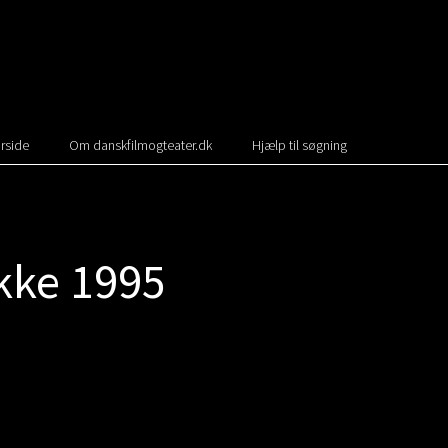
rside
Om danskfilmogteater.dk
Hjælp til søgning
ikke 1995