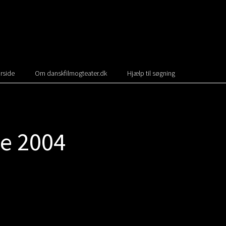
rside
Om danskfilmogteater.dk
Hjælp til søgning
ive 2004