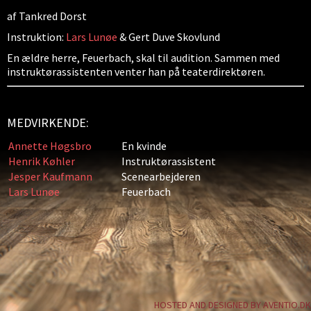
af Tankred Dorst
Instruktion:
Lars Lunøe
& Gert Duve Skovlund
En ældre herre, Feuerbach, skal til audition. Sammen med
instruktørassistenten venter han på teaterdirektøren.
MEDVIRKENDE:
Annette Høgsbro
En kvinde
Henrik Køhler
Instruktørassistent
Jesper Kaufmann
Scenearbejderen
Lars Lunøe
Feuerbach
HOSTED AND DESIGNED BY AVENTIO.DK