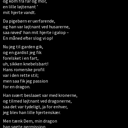
og kom fra far og mor,
en lille løjtenant ’
mit hjerte vandt.
Da pigebørn er uerfarende,
og han var løjtnant ved husarerne,
saa røved’ han mit hjerte i galop –
En måned efter slog vi op!
Nu jeg til garden gik,
og en gardist jeg fik
forelsket i en fart,
uh, sikken knebelsbart!
Hans romerske profil
var i den rette stil;
men saa fik jeg passion
for en dragon.
Han svært beslaaet var med kronerne,
og tilmed løjtnant ved dragonerne,
saa det var tydeligt, ja for enhver,
jeg blev han lille hjertenskær.
Men tænk Dem, min dragon
han søgte permission