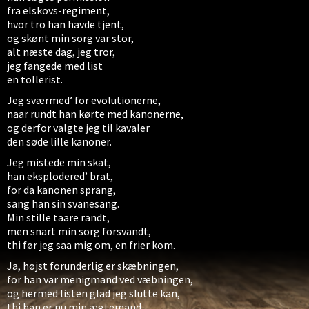
fra elskovs-regiment,
hvor tro han havde tjent,
og skønt min sorg var stor,
alt næste dag, jeg tror,
jeg fangede med list
en tollerist.
Jeg sværmed’ for evolutionerne,
naar rundt han kørte med kanonerne,
og derfor valgte jeg til kavaler
den søde lille kanoner.
Jeg mistede min skat,
han eksplodered’ brat,
for da kanonen sprang,
sang han sin svanesang.
Min stille taare randt,
men snart min sorg forsvandt,
thi før jeg saa mig om, en frier kom.
Ja, højst forunderlig er skæbningen,
for han var menigmand ved væbningen,
og hermed listen glad jeg slutte kan,
thi han er nu min ægtemand.