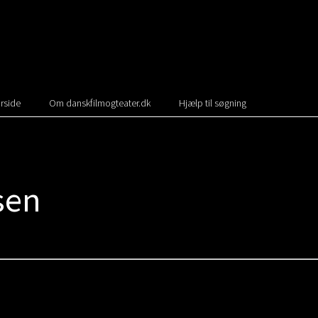
rside
Om danskfilmogteater.dk
Hjælp til søgning
sen