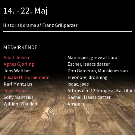
14. - 22. Maj
Historisk drama af Franz Grillparzer
MEDVIRKENDE:
Adolf Jensen
Manriques, greve af Lara
Agnes Gjørling
Esther, Isaacs datter
Jens Walther
Don Garderan, Mansiques søn
Elisabeth Hornemann
Eleonore, dronning
Karl Mantzius
Isaac, jøde
Josef Kainz
Alfons den 12. konge af Kastillie
Soffy Mantzius
Rachel, Isaacs datter
William Wandahl
Ansøger