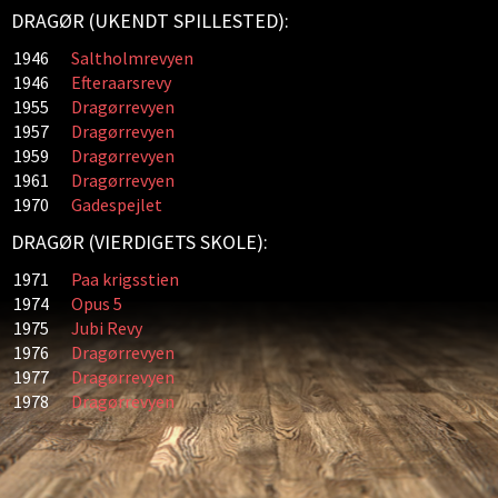
DRAGØR (UKENDT SPILLESTED):
1946
Saltholmrevyen
1946
Efteraarsrevy
1955
Dragørrevyen
1957
Dragørrevyen
1959
Dragørrevyen
1961
Dragørrevyen
1970
Gadespejlet
DRAGØR (VIERDIGETS SKOLE):
1971
Paa krigsstien
1974
Opus 5
1975
Jubi Revy
1976
Dragørrevyen
1977
Dragørrevyen
1978
Dragørrevyen