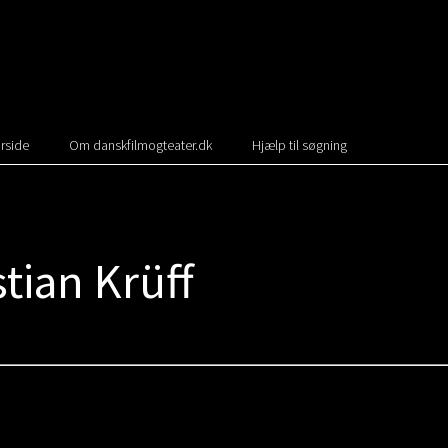
rside
Om danskfilmogteater.dk
Hjælp til søgning
tian Krüff