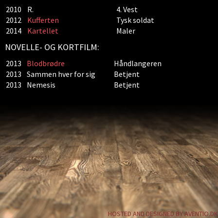
2010
R.
4. Vest
2012
Kufferten
Tysk soldat
2014
Kartellet
Maler
NOVELLE- OG KORTFILM:
2013
Blodbrødre
Håndlangeren
2013
Sammen hver for sig
Betjent
2013
Nemesis
Betjent
HOSTED AND DESIGNED BY AVENTIO.DK