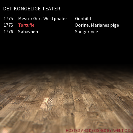
DET KONGELIGE TEATER:
1775
Mester Gert Westphaler
Gunhild
1775
Tartuffe
Dorine, Marianes pige
1776
Søhavnen
Sangerinde
HOSTED AND DESIGNED BY AVENTIO.DK