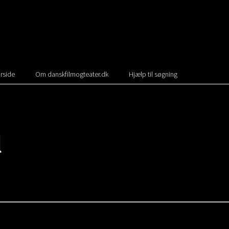
rside
Om danskfilmogteater.dk
Hjælp til søgning
l