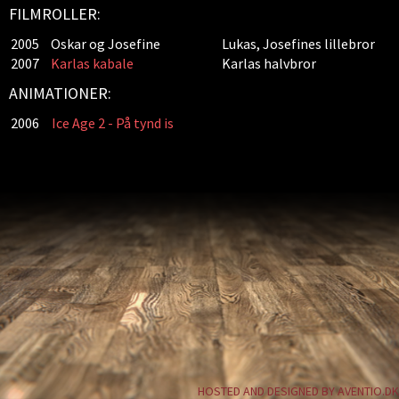
FILMROLLER:
2005
Oskar og Josefine
Lukas, Josefines lillebror
2007
Karlas kabale
Karlas halvbror
ANIMATIONER:
2006
Ice Age 2 - På tynd is
HOSTED AND DESIGNED BY AVENTIO.DK