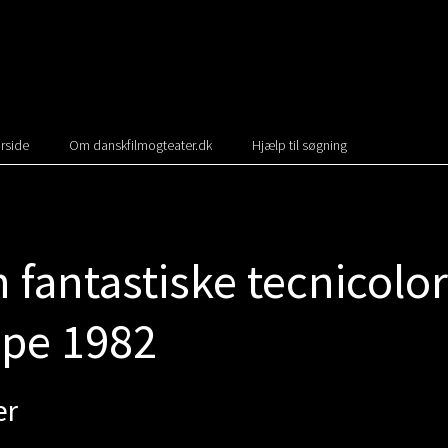
rside
Om danskfilmogteater.dk
Hjælp til søgning
 fantastiske tecnicolor
pe 1982
er