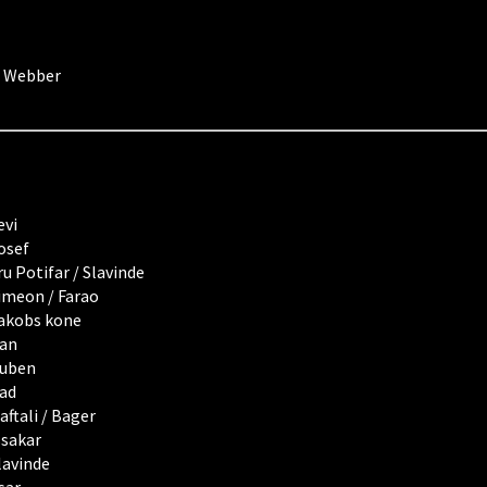
d Webber
evi
osef
ru Potifar / Slavinde
imeon / Farao
akobs kone
an
uben
ad
aftali / Bager
ssakar
lavinde