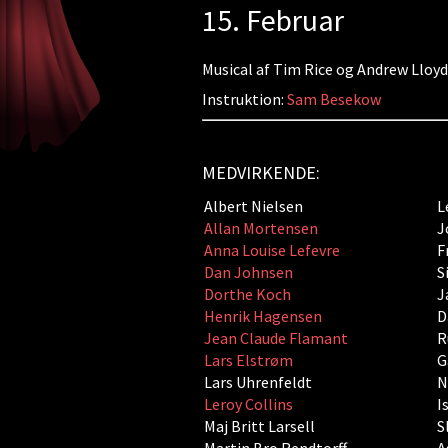
15. Februar
Musical af Tim Rice og Andrew Lloy
Instruktion:
Sam Besekow
MEDVIRKENDE:
Albert Nielsen
L
Allan Mortensen
J
Anna Louise Lefevre
F
Dan Johnsen
S
Dorthe Koch
J
Henrik Hagensen
D
Jean Claude Flamant
R
Lars Elstrøm
G
Lars Uhrenfeldt
N
Leroy Collins
I
Maj Britt Larsell
S