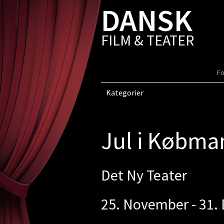
DANSK
FILM & TEATER
Fo
Kategorier
Jul i Købma
Det Ny Teater
25. November - 31.