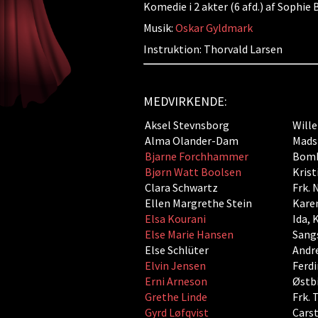
Komedie i 2 akter (6 afd.) af Sophi
Musik:
Oskar Gyldmark
Instruktion: Thorvald Larsen
MEDVIRKENDE:
Aksel Stevnsborg
Wille
Alma Olander-Dam
Mads
Bjarne Forchhammer
Bom
Bjørn Watt Boolsen
Krist
Clara Schwartz
Frk. 
Ellen Margrethe Stein
Kare
Elsa Kourani
Ida, 
Else Marie Hansen
Sang
Else Schlüter
Andr
Elvin Jensen
Ferd
Erni Arneson
Østbi
Grethe Linde
Frk. 
Gyrd Løfqvist
Cars