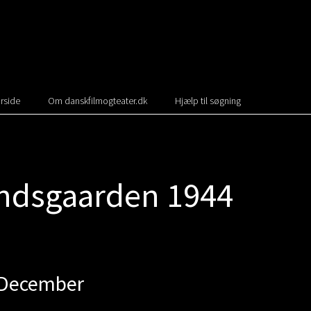
rside
Om danskfilmogteater.dk
Hjælp til søgning
ndsgaarden 1944
 December