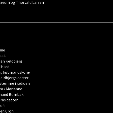
e Breum og Thorvald Larsen
ine
bak
ian Keldbjerg
Nisted
n, købmandskone
Keldbjergs datter
stemme i radioen
ea / Marianne
inand Bombak
rks datter
Toft
ten Cron