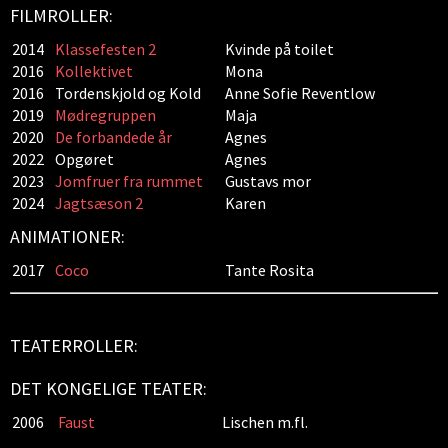
FILMROLLER:
2014
Klassefesten 2
Kvinde på toilet
2016
Kollektivet
Mona
2016
Tordenskjold og Kold
Anne Sofie Reventlow
2019
Mødregruppen
Maja
2020
De forbandede år
Agnes
2022
Opgøret
Agnes
2023
Jomfruer fra rummet
Gustavs mor
2024
Jagtsæson 2
Karen
ANIMATIONER:
2017
Coco
Tante Rosita
TEATERROLLER:
DET KONGELIGE TEATER:
2006
Faust
Lischen m.fl.