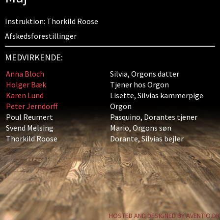
Instruktion: Thorkild Roose
Afskedsforestillinger
MEDVIRKENDE:
Anna Bloch
Silvia, Orgons datter
Holger Bæk
Tjener hos Orgon
Karen Lund
Lisette, Silvias kammerpige
Peter Jerndorff
Orgon
Poul Reumert
Pasquino, Dorantes tjener
Svend Melsing
Mario, Orgons søn
Thorkild Roose
Dorante, Silvias bejler
HOSTED AND DESIGNED BY AVENTIO.DK