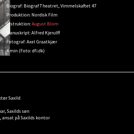
Biograf: BiografTheatret, Vimmelskaftet 47
Produktion: Nordisk Film
Instruktion:
August Blom
Manuskript: Alfred Kjerulff
Fotograf: Axel Graatkjær
4 min (Foto: dfi.dk)
ktør Saxild
ar, Saxilds søn
, ansat på Saxilds kontor