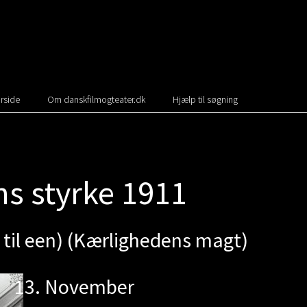
rside
Om danskfilmogteater.dk
Hjælp til søgning
s styrke 1911
il een) (Kærlighedens magt)
13. November