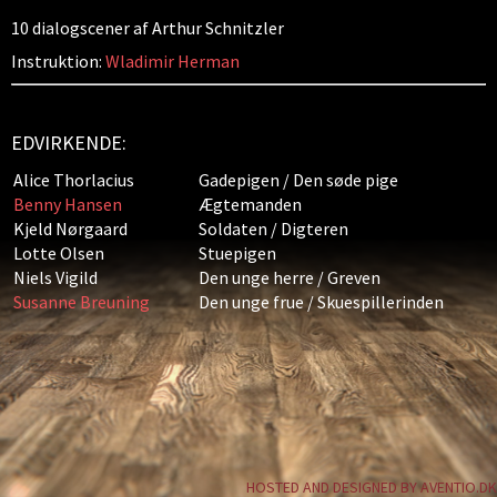
10 dialogscener af Arthur Schnitzler
Instruktion:
Wladimir Herman
EDVIRKENDE:
Alice Thorlacius
Gadepigen / Den søde pige
Benny Hansen
Ægtemanden
Kjeld Nørgaard
Soldaten / Digteren
Lotte Olsen
Stuepigen
Niels Vigild
Den unge herre / Greven
Susanne Breuning
Den unge frue / Skuespillerinden
HOSTED AND DESIGNED BY AVENTIO.DK